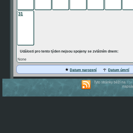
31
Události pro tento týden nejsou spojeny se zvlátním dnem:
None
Datum narození
Datum úmrtí
Tyto stránky běží na
The
napsán